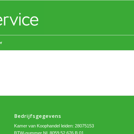
er
Bedrijfsgegevens
Kamer van Koophandel leiden: 28075153
BTW-nummer NL 8059.52.676.B.01