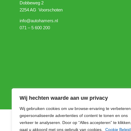
Dobbeweg 2
2254 AG Voorschoten
info@autohamers.nl
071 – 5 600 200
Wij hechten waarde aan uw privacy
Wij gebruiken cookies om uw browse-ervaring te verbeteren
gepersonaliseerde advertenties of content te tonen en ons
© Copyright Autobedrijf Hamers | Website made by
WenS Online Nederland
verkeer te analyseren. Door op “Alles accepteren” te klikken
gaat u akkoord met ons gebruik van cookies.
Cookie Beleid